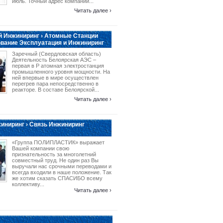
июль. Точный адрес компании...
Читать далее ›
 Инжиниринг › Атомные Станции
вание Эксплуатация и Инжиниринг
Заречный (Свердловская область)
Деятельность Белоярская АЭС –
первая в Р атомная электростанция
промышленного уровня мощности. На
ней впервые в мире осуществлен
перегрев пара непосредственно в
реакторе. В составе Белоярской...
Читать далее ›
иниринг › Связь Инжиниринг
«Группа ПОЛИПЛАСТИК» выражает
Вашей компании свою
признательность за многолетний
совместный труд. Не один раз Вы
выручали нас срочными переводами и
всегда входили в наше положение. Так
же хотим сказать СПАСИБО всему
коллективу...
Читать далее ›