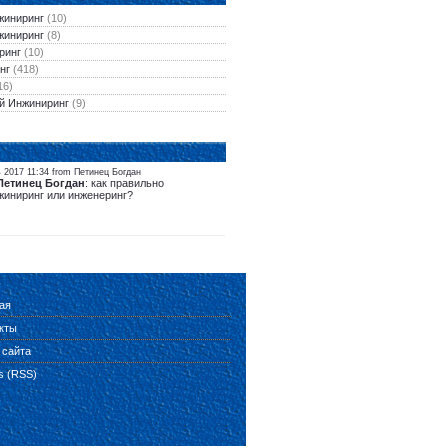
жиниринг
(10)
жиниринг
(8)
ринг
(10)
нг
(418)
16)
й Инжиниринг
(9)
 2017 11:34 from Петинец Богдан
Петинец Богдан
: как правильно
жиниринг или инженеринг?
ая
кты
 сайта
es (RSS)