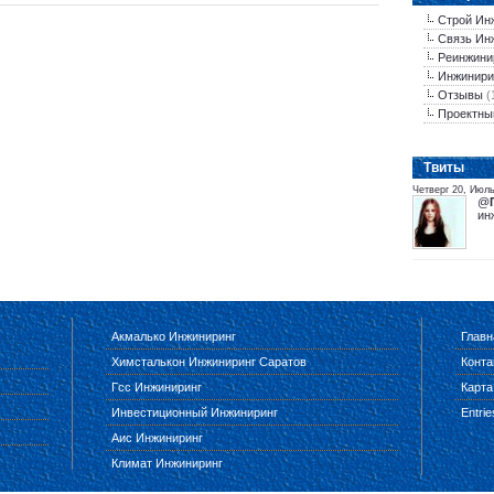
Строй Ин
Связь Ин
Реинжини
Инжинири
Отзывы
(
Проектны
Tвиты
Четверг 20, Июль
@
ин
Акмалько Инжиниринг
Главн
Химсталькон Инжиниринг Саратов
Конта
Гсс Инжиниринг
Карта
Инвестиционный Инжиниринг
Entri
Аис Инжиниринг
Климат Инжиниринг