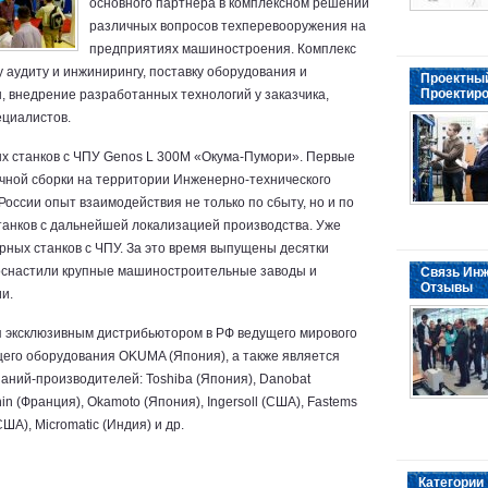
основного партнера в комплексном решении
различных вопросов техперевооружения на
предприятиях машиностроения. Комплекс
у аудиту и инжинирингу, поставку оборудования и
Проектный
Проектиро
, внедрение разработанных технологий у заказчика,
ециалистов.
х станков с ЧПУ Genos L 300M «Окума-Пумори». Первые
очной сборки на территории Инженерно-технического
России опыт взаимодействия не только по сбыту, но и по
танков с дальнейшей локализацией производства. Уже
рных станков с ЧПУ. За это время выпущены десятки
 оснастили крупные машиностроительные заводы и
Связь Инж
Отзывы
и.
 эксклюзивным дистрибьютором в РФ ведущего мирового
го оборудования OKUMA (Япония), а также является
аний-производителей: Toshiba (Япония), Danobat
n (Франция), Okamoto (Япония), Ingersoll (США), Fastems
ША), Micromatic (Индия) и др.
Категории