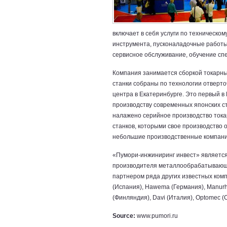
включает в себя услуги по техническом
инструмента, пусконаладочные работы
сервисное обслуживание, обучение сп
Компания занимается сборкой токарны
станки собраны по технологии отверт
центра в Екатеринбурге. Это первый в 
производству современных японских с
налажено серийное производство тока
станков, которыми свое производство
небольшие производственные компани
«Пумори-инжиниринг инвест» является
производителя металлообрабатывающе
партнером ряда других известных комп
(Испания), Hawema (Германия), Manurhi
(Финляндия), Davi (Италия), Optomec (С
Source:
www.pumori.ru