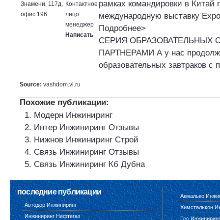
рамках командировки в Китай 
Знамени, 117д,
Контактное
офис 196
лицо:
международную выставку Expo 
менеджер
Подробнее>
Написать
СЕРИЯ ОБРАЗОВАТЕЛЬНЫХ 
ПАРТНЕРАМИ А у нас продолж
образовательных завтраков с п
Source:
vashdom.vl.ru
Похожие публикации:
Модерн Инжиниринг
Интер Инжиниринг Отзывы
Нижнов Инжиниринг Строй
Связь Инжиниринг Отзывы
Связь Инжиниринг Кб Дубна
последние публикации
Акмалько Инжи
Автодор Инжиниринг
Химсталькон И
Инжиниринг Нефтегаз
Гсс Инжинирин