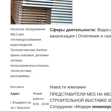
Насосное оборудование
Сферы деятельности:
Водосн
WILO для
канализация | Отопление и га
тепловодоснабжения
водоотведения.
Теплоавтоматика Danfoss
(краны шаровые, дисковые
затворы,
балансировочные клапана,
теплосчетчики,
расходомеры.
Новости компании
Контакты
Адрес
Режим
ПРЕДСТАВИТЕЛИ MES НА М
работы:
СТРОИТЕЛЬНОЙ ВЫСТАВКЕ В
г. Владивосток,
9:00 - 18:00
Сотрудники «Модерн
инжинири
пр-т Красного