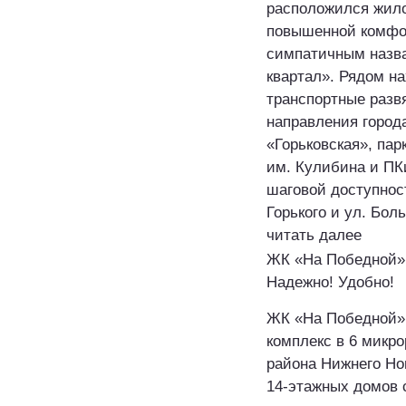
расположился жил
повышенной комфо
симпатичным назв
квартал». Рядом н
транспортные развя
направления город
«Горьковская», па
им. Кулибина и ПК
шаговой доступнос
Горького и ул. Бол
читать далее
ЖК «На Победной»
Надежно! Удобно!
ЖК «На Победной»
комплекс в 6 микр
района Нижнего Но
14-этажных домов 