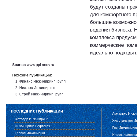
будут созданы пре
для комфортного п
большие возможно
ведения бизнеса. 
комплекса предус
коммерческие поме
идеально подходят.
Source:
www.ppl.nnov.ru
Похожие публикации:
Финанс Инжиниринг Групп
Нижнов Инжиниринг
Строй Инжиниринг Групп
последние публикации
Акмалько Инжи
Автодор Инжиниринг
Химсталькон И
Инжиниринг Нефтегаз
Гсс Инжинирин
Геотоп Инжиниринг
Инвестиционны