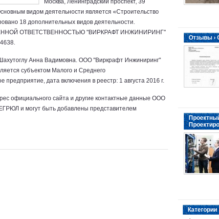
Москва, Ленинградский проспект, 39
 Основным видом деятельности является «Строительство
ровано 18 дополнительных видов деятельности.
ЧЕННОЙ ОТВЕТСТВЕННОСТЬЮ "ВИРКРАФТ ИНЖИНИРИНГ"
Отзывы ›
4638.
Шахутоглу Анна Вадимовна. ООО "Виркрафт Инжиниринг"
вляется субъектом Малого и Среднего
 предприятие, дата включения в реестр: 1 августа 2016 г.
дрес официального сайта и другие контактные данные ООО
 ЕГРЮЛ и могут быть добавлены представителем
Проектный
Проектиро
Категории