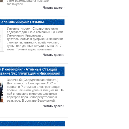
этом размещена на портале
госзакупок...
Читать далее ›
 Селз Инжиниринг Отзывы
Интернет-проект Справочное окно
содержит данные о компании ТД Селз-
Инжиниринг Краснодар с
деятельностью в рубрике Инжиниринг
: контакты, каталоги, прайс-листы с
цены, все данные актуальны на 2017
июль. Точный адрес компании...
Читать далее ›
 Инжиниринг › Атомные Станции
вание Эксплуатация и Инжиниринг
Заречный (Свердловская область)
Деятельность Белоярская АЭС –
первая в Р атомная электростанция
промышленного уровня мощности. На
ней впервые в мире осуществлен
перегрев пара непосредственно в
реакторе. В составе Белоярской...
Читать далее ›