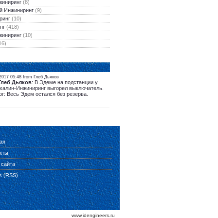
жиниринг
(8)
й Инжиниринг
(9)
ринг
(10)
нг
(418)
жиниринг
(10)
16)
2017 05:48 from Глеб Дьяков
Глеб Дьяков
: В Эдеме на подстанции у
халин-Инжиниринг выгорел выключатель.
ог: Весь Эдем остался без резерва.
ая
кты
 сайта
es (RSS)
www.idengineers.ru