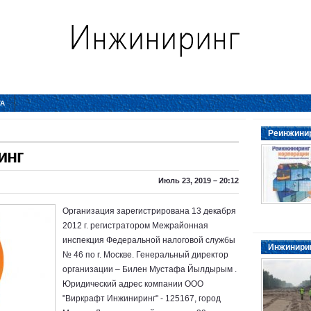
ТА
Реинжинир
инг
Июль 23, 2019 – 20:12
Организация зарегистрирована 13 декабря
2012 г. регистратором Межрайонная
инспекция Федеральной налоговой службы
Инжинирин
№ 46 по г. Москве. Генеральный директор
организации – Билен Мустафа Йылдырым .
Юридический адрес компании ООО
"Виркрафт Инжиниринг" - 125167, город