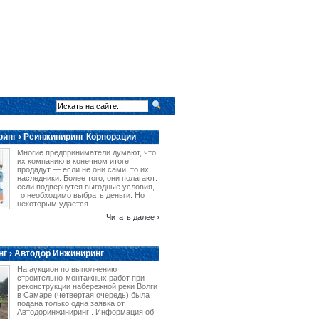
инг › Реинжиниринг Корпорации
Многие предприниматели думают, что
их компанию в конечном итоге
продадут — если не они сами, то их
наследники. Более того, они полагают:
если подвернутся выгодные условия,
то необходимо выбрать деньги. Но
некоторым удается...
Читать далее ›
г › Автодор Инжиниринг
На аукцион по выполнению
строительно-монтажных работ при
реконструкции набережной реки Волги
в Самаре (четвертая очередь) была
подана только одна заявка от
Автодоринжиниринг . Информация об