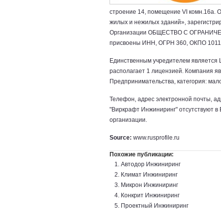
строение 14, помещение VI комн.16а.
жилых и нежилых зданий», зарегистри
Организации ОБЩЕСТВО С ОГРАНИ
присвоены ИНН, ОГРН 360, ОКПО 1011
Единственным учредителем является 
располагает 1 лицензией. Компания я
Предпринимательства, категория: малое
Телефон, адрес электронной почты, а
"Виркрафт Инжиниринг" отсутствуют в
организации.
Source:
www.rusprofile.ru
Похожие публикации:
Автодор Инжиниринг
Климат Инжиниринг
Микрон Инжиниринг
Конкрит Инжиниринг
Проектный Инжиниринг