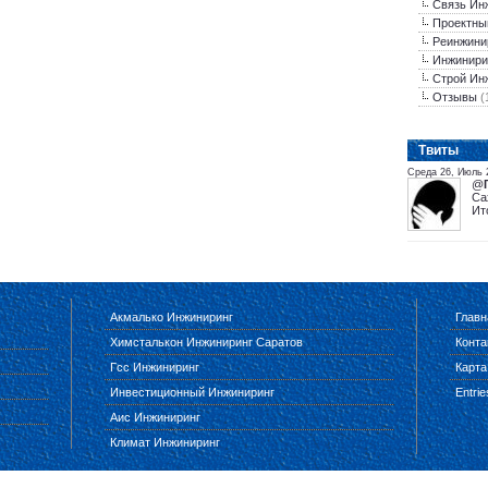
Связь Ин
Проектны
Реинжини
Инжинири
Строй Ин
Отзывы
(
Tвиты
Среда 26, Июль 
@
Са
Ит
Акмалько Инжиниринг
Главн
Химсталькон Инжиниринг Саратов
Конта
Гсс Инжиниринг
Карта
Инвестиционный Инжиниринг
Entri
Аис Инжиниринг
Климат Инжиниринг