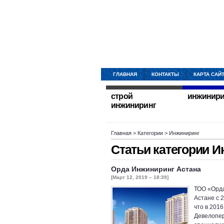
ГЛАВНАЯ
КОНТАКТЫ
КАРТА САЙ
строй
инжинири
инжиниринг
Главная
> Категории > Инжиниринг
Статьи категории
И
Орда Инжиниринг Астана
[Март 12, 2019 – 18:39]
ТОО «Орда
Астане с 2
что в 201
Девелопер