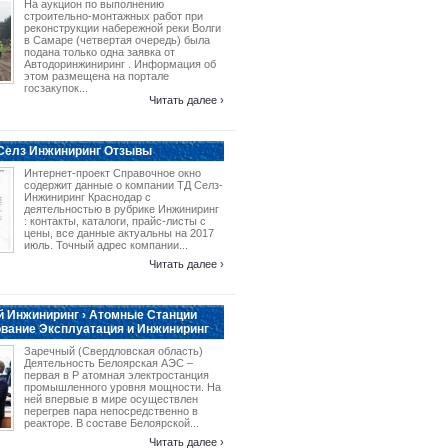
На аукцион по выполнению
строительно-монтажных работ при
реконструкции набережной реки Волги
в Самаре (четвертая очередь) была
подана только одна заявка от
Автодоринжиниринг . Информация об
этом размещена на портале
госзакупок...
Читать далее ›
 Селз Инжиниринг Отзывы
Интернет-проект Справочное окно
содержит данные о компании ТД Селз-
Инжиниринг Краснодар с
деятельностью в рубрике Инжиниринг
: контакты, каталоги, прайс-листы с
цены, все данные актуальны на 2017
июль. Точный адрес компании...
Читать далее ›
 Инжиниринг › Атомные Станции
вание Эксплуатация и Инжиниринг
Заречный (Свердловская область)
Деятельность Белоярская АЭС –
первая в Р атомная электростанция
промышленного уровня мощности. На
ней впервые в мире осуществлен
перегрев пара непосредственно в
реакторе. В составе Белоярской...
Читать далее ›