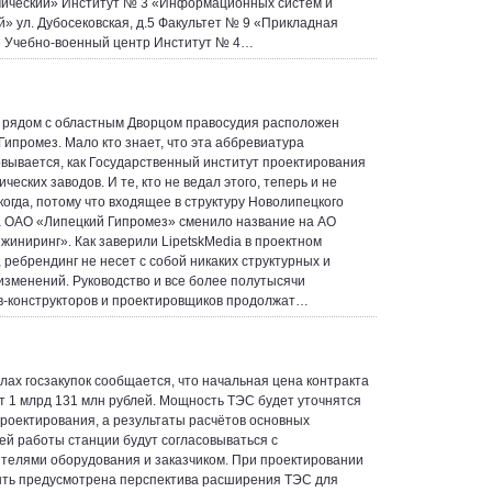
ический» Институт № 3 «Информационных систем и
й» ул. Дубосековская, д.5 Факультет № 9 «Прикладная
 Учебно-военный центр Институт № 4…
 рядом с областным Дворцом правосудия расположен
Гипромез. Мало кто знает, что эта аббревиатура
ывается, как Государственный институт проектирования
ческих заводов. И те, кто не ведал этого, теперь и не
когда, потому что входящее в структуру Новолипецкого
 ОАО «Липецкий Гипромез» сменило название на АО
иниринг». Как заверили LipetskMedia в проектном
, ребрендинг не несет с собой никаких структурных и
изменений. Руководство и все более полутысячи
-конструкторов и проектировщиков продолжат…
лах госзакупок сообщается, что начальная цена контракта
т 1 млрд 131 млн рублей. Мощность ТЭС будет уточнятся
проектирования, а результаты расчётов основных
ей работы станции будут согласовываться с
телями оборудования и заказчиком. При проектировании
ть предусмотрена перспектива расширения ТЭС для