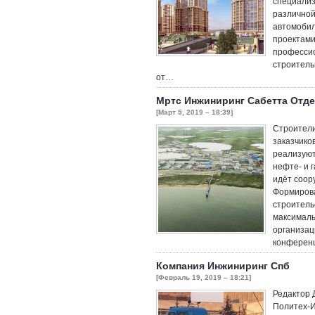
специализ
различной
автомобил
проектами
профессио
строитель
от…
Мртс Инжиниринг Сабетта Отд
[Март 5, 2019 – 18:39]
Строители
заказчико
реализуют
нефте- и 
идёт соор
Формирова
строитель
максималь
организац
конференц
Компания Инжиниринг Спб
[Февраль 19, 2019 – 18:21]
Редактор 
Политех-И