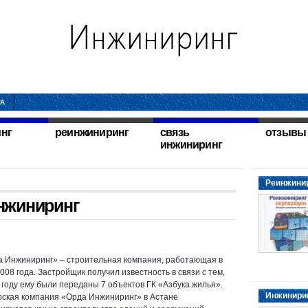
ТА
нг
реинжиниринг
связь
отзывы
инжиниринг
Реинжинир
нжиниринг
 Инжиниринг» – строительная компания, работающая в
008 года. Застройщик получил известность в связи с тем,
6 году ему были переданы 7 объектов ГК «Азбука жилья».
Инжинирин
ская компания «Орда Инжиниринг» в Астане