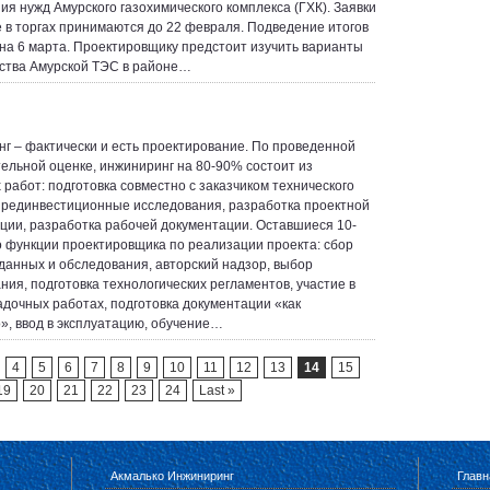
ия нужд Амурского газохимического комплекса (ГХК). Заявки
е в торгах принимаются до 22 февраля. Подведение итогов
на 6 марта. Проектировщику предстоит изучить варианты
ства Амурской ТЭС в районе…
г – фактически и есть проектирование. По проведенной
ельной оценке, инжиниринг на 80-90% состоит из
 работ: подготовка совместно с заказчиком технического
прединвестиционные исследования, разработка проектной
ции, разработка рабочей документации. Оставшиеся 10-
 функции проектировщика по реализации проекта: сбор
данных и обследования, авторский надзор, выбор
ния, подготовка технологических регламентов, участие в
адочных работах, подготовка документации «как
», ввод в эксплуатацию, обучение…
4
5
6
7
8
9
10
11
12
13
14
15
19
20
21
22
23
24
Last »
Акмалько Инжиниринг
Главн