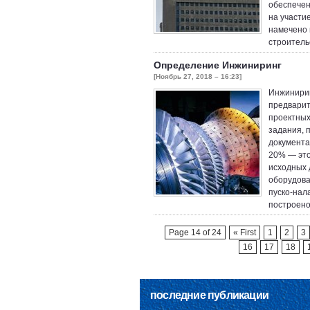
обеспечен
на участи
намечено 
строитель
Определение Инжиниринг
[Ноябрь 27, 2018 – 16:23]
Инжинирин
предварит
проектных
задания, 
документа
20% — это
исходных 
оборудова
пуско-нал
построено
Page 14 of 24
« First
1
2
3
16
17
18
последние публикации