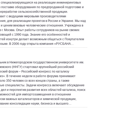
 специализирующаяся на реализации инжиниринговых
и поставке оборудования по предпродажной подготовке и
ереработке сельскохозяйственной продукции.
ает с ведущими мировыми производителями
ния, для реализации проектов в России и Украине. Мы над
 и ценим вековые человеческие отношения. Учреждена в
в г. Москва. Опыт работы сотрудников на рынке свежих
 овощей с 1990 года. Знание его особенностей и
тей изнутри делает возможным общаться с Покупателем
языке. В 2006 году открыта компания «РУСБАНА…
ьник в Нижегородском государственном университете им.
чевского (ННГУ) стартовал крупнейший российский
еский форум – Российский конгресс по катализу
из». В течение недели в работе форума принимают
оло 350 человек со всех концов страны, а также
ые специалисты. Задачи конгресса включают обсуждение
 дел и перспектив развития всех областей катализа, поиск
можностей для импортозамещения в отношении
ески важных катализаторов и химической продукции,
вание консолидации науки, бизнеса и высшего…