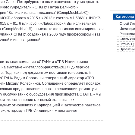
ие Санкт-Петербургского политехнического университета
икого (учредители - СПбПУ Петра Великого и
рия “Вычислительная механика” (CompMechLab®)).
Категории
ИОКР-оборота в 2015 г. к 2013 г. составил 1 586% (НИОКР-
015 г. – 81, 6 млн. руб.). «Лаборатория Вычислительная
Строй Ин
» (CompMechLab®) – высокотехнологичная инжиниринговая
Инжинири
Реинжини
компания СПбПУ, созданная в 2006 году профессором и зав.
Связь Ин
учной и инновационной…
Отзывы
(
Проектны
оительная компания «СТАН» и «ТРВ-Инжиниринг»
 на выставке «Металлообработка-2017» дилерское
е. Подписи под документом поставили генеральный
«СТАН» Вадим Сорокин и генеральный директор «ТРВ-
г» Михаил Колесников. Соглашение определяет порядок,
словия предоставления прав по реализации, ремонту и
у обслуживанию оборудования производства СТАНа. «Мы
ем это соглашение как новый этап в наших
одных отношениях с Корпорацией «Тактическое ракетное
е», которому «ТРВ-Инжиниринг» поставляет