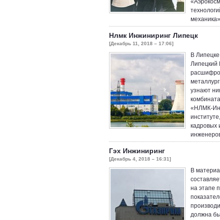
«Аэрокосм
технологи
механика»
Нлмк Инжиниринг Липецк
[Декабрь 11, 2018 – 17:06]
В Липецке
Липецкий 
расшифров
металлурги
узнают ни
комбината
«НЛМК-Инж
институте
кадровых 
инженеров
Гэх Инжиниринг
[Декабрь 4, 2018 – 16:31]
В материа
составляе
на этапе 
показател
производи
должна бы