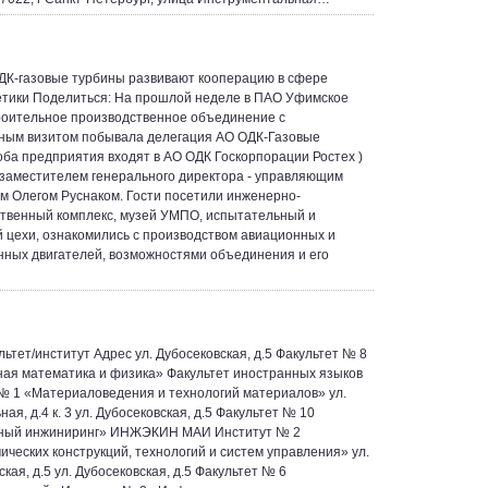
К-газовые турбины развивают кооперацию в сфере
етики Поделиться: На прошлой неделе в ПАО Уфимское
оительное производственное объединение с
ным визитом побывала делегация АО ОДК-Газовые
оба предприятия входят в АО ОДК Госкорпорации Ростех )
с заместителем генерального директора - управляющим
м Олегом Руснаком. Гости посетили инженерно-
твенный комплекс, музей УМПО, испытательный и
 цехи, ознакомились с производством авиационных и
нных двигателей, возможностями объединения и его
льтет/институт Адрес ул. Дубосековская, д.5 Факультет № 8
ая математика и физика» Факультет иностранных языков
№ 1 «Материаловедения и технологий материалов» ул.
ая, д.4 к. 3 ул. Дубосековская, д.5 Факультет № 10
ный инжиниринг» ИНЖЭКИН МАИ Институт № 2
ических конструкций, технологий и систем управления» ул.
кая, д.5 ул. Дубосековская, д.5 Факультет № 6