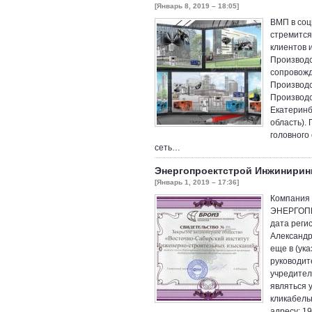
[Январь 8, 2019 – 18:05]
ВМП в соц
стремится
клиентов 
Производс
сопровожд
Производс
Производс
Екатеринб
область).
головного
сеть…
Энергопроектстрой Инжинирин
[Январь 1, 2019 – 17:36]
Компани
ЭНЕРГОПР
дата реги
Александр
еще в (ук
руководит
учредител
являться 
кликабел
адресу: 1