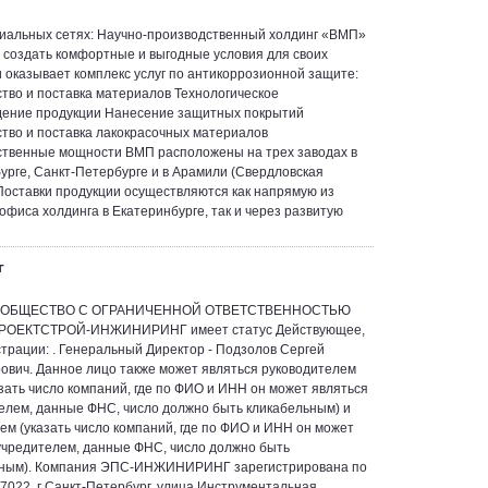
иальных сетях: Научно-производственный холдинг «ВМП»
 создать комфортные и выгодные условия для своих
и оказывает комплекс услуг по антикоррозионной защите:
тво и поставка материалов Технологическое
ение продукции Нанесение защитных покрытий
тво и поставка лакокрасочных материалов
твенные мощности ВМП расположены на трех заводах в
урге, Санкт-Петербурге и в Арамили (Свердловская
 Поставки продукции осуществляются как напрямую из
 офиса холдинга в Екатеринбурге, так и через развитую
г
я ОБЩЕСТВО С ОГРАНИЧЕННОЙ ОТВЕТСТВЕННОСТЬЮ
ОЕКТСТРОЙ-ИНЖИНИРИНГ имеет статус Действующее,
страции: . Генеральный Директор - Подзолов Сергей
ович. Данное лицо также может являться руководителем
азать число компаний, где по ФИО и ИНН он может являться
елем, данные ФНС, число должно быть кликабельным) и
ем (указать число компаний, где по ФИО и ИНН он может
учредителем, данные ФНС, число должно быть
ьным). Компания ЭПС-ИНЖИНИРИНГ зарегистрирована по
97022, г Санкт-Петербург, улица Инструментальная…