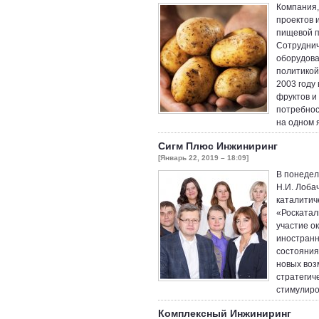
Компания,
проектов 
пищевой п
Сотруднич
оборудова
политикой
2003 году 
фруктов и
потребнос
на одном 
Сигм Плюс Инжиниринг
[Январь 22, 2019 – 18:09]
В понедел
Н.И. Лоба
каталитич
«Роскатал
участие ок
иностранн
состояния
новых воз
стратегич
стимулиро
Комплексный Инжиниринг