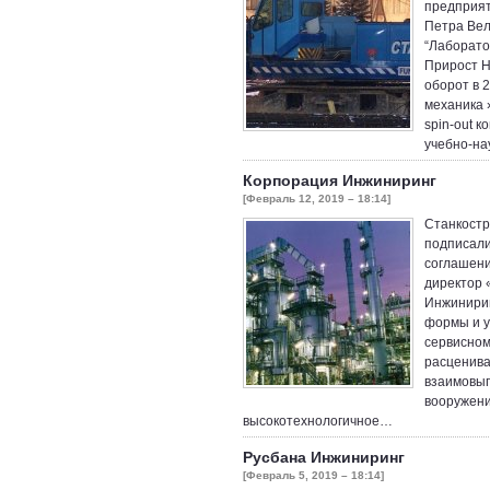
предприят
Петра Вел
“Лаборато
Прирост Н
оборот в 2
механика 
spin-out 
учебно-на
Корпорация Инжиниринг
[Февраль 12, 2019 – 18:14]
Станкостр
подписали
соглашени
директор 
Инжинирин
формы и у
сервисном
расценива
взаимовыг
вооружени
высокотехнологичное…
Русбана Инжиниринг
[Февраль 5, 2019 – 18:14]