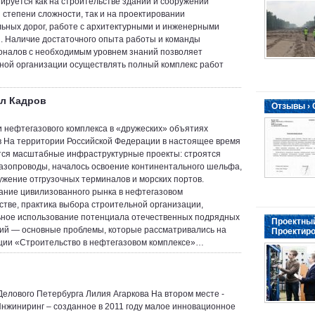
ируется как на строительстве зданий и сооружений
 степени сложности, так и на проектировании
ьных дорог, работе с архитектурными и инженерными
. Наличие достаточного опыта работы и команды
налов с необходимым уровнем знаний позволяет
ной организации осуществлять полный комплекс работ
ел Кадров
Отзывы ›
 нефтегазового комплекса в «дружеских» объятиях
в На территории Российской Федерации в настоящее время
ся масштабные инфраструктурные проекты: строятся
газопроводы, началось освоение континентального шельфа,
ужение отгрузочных терминалов и морских портов.
ние цивилизованного рынка в нефтегазовом
стве, практика выбора строительной организации,
ное использование потенциала отечественных подрядных
Проектный
ий — основные проблемы, которые рассматривались на
Проектиро
ии «Строительство в нефтегазовом комплексе»…
Делового Петербурга Лилия Агаркова На втором месте -
нжиниринг – созданное в 2011 году малое инновационное