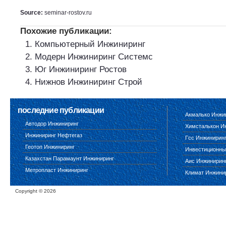
Source:
seminar-rostov.ru
Похожие публикации:
Компьютерный Инжиниринг
Модерн Инжиниринг Системс
Юг Инжиниринг Ростов
Нижнов Инжиниринг Строй
последние публикации
Акмалько Инжи
Автодор Инжиниринг
Химсталькон И
Инжиниринг Нефтегаз
Гсс Инжинирин
Геотоп Инжиниринг
Инвестиционны
Казахстан Парамаунт Инжиниринг
Аис Инжинирин
Метропласт Инжиниринг
Климат Инжини
Copyright ©
2026