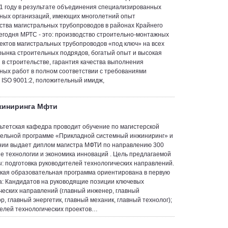
 1 году в результате объединения специализированных
ных организаций, имеющих многолетний опыт
ства магистральных трубопроводов в районах Крайнего
егодня МРТС - это: производство строительно-монтажных
ектов магистральных трубопроводов «под ключ» на всех
рынка строительных подрядов, богатый опыт и высокая
 в строительстве, гарантия качества выполнения
ных работ в полном соответствии с требованиями
 ISO 9001:2, положительный имидж,
жиниринга Мфти
тетская кафедра проводит обучение по магистерской
ельной программе «Прикладной системный инжиниринг» и
нии выдает диплом магистра МФТИ по направлению 300
е технологии и экономика инноваций . Цель предлагаемой
: подготовка руководителей технологических направлений.
кая образовательная программа ориентирована в первую
а: Кандидатов на руководящие позиции ключевых
ческих направлений (главный инженер, главный
р, главный энергетик, главный механик, главный технолог);
елей технологических проектов…