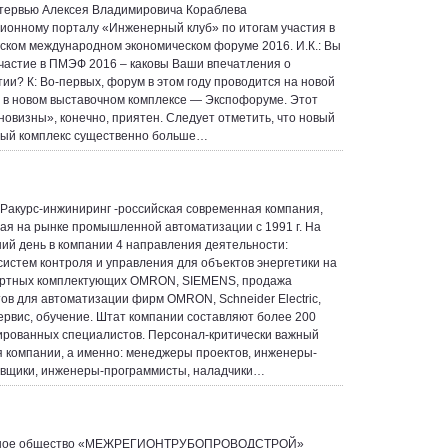
тервью Алексея Владимировича Кораблева
онному порталу «Инженерный клуб» по итогам участия в
ском международном экономическом форуме 2016. И.К.: Вы
частие в ПМЭФ 2016 – каковы Ваши впечатления о
ии? К: Во-первых, форум в этом году проводится на новой
 в новом выставочном комплексе — Экспофоруме. Этот
новизны», конечно, приятен. Следует отметить, что новый
ный комплекс существенно больше…
Ракурс-инжиниринг -российская современная компания,
я на рынке промышленной автоматизации с 1991 г. На
ий день в компании 4 направления деятельности:
систем контроля и управления для объектов энергетики на
ортных комплектующих OMRON, SIEMENS, продажа
ов для автоматизации фирм OMRON, Schneider Electric,
сервис, обучение. Штат компании составляют более 200
рованных специалистов. Персонал-критически важный
я компании, а именно: менеджеры проектов, инженеры-
вщики, инженеры-программисты, наладчики…
рное общество «МЕЖРЕГИОНТРУБОПРОВОДСТРОЙ»