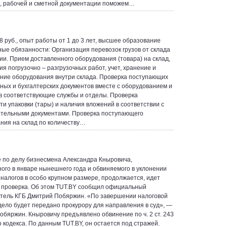
, рабочей и сметной документации поможем…
8 руб., опыт работы от 1 до 3 лет, высшее образование
ые обязанности: Организация перевозок грузов от склада
ии. Прием доставленного оборудования (товара) на склад,
ия погрузочно – разгрузочных работ, учет, хранение и
ие оборудования внутри склада. Проверка поступающих
ных и бухгалтерских документов вместе с оборудованием и
в соответствующие службы и отделы. Проверка
ти упаковки (тары) и наличия вложений в соответствии с
тельными документами. Проверка поступающего
ния на склад по количеству…
 по делу бизнесмена Александра Кныровича,
ого в январе нынешнего года и обвиняемого в уклонении
 налогов в особо крупном размере, продолжается, идет
 проверка. Об этом TUT.BY сообщил официальный
тель КГБ Дмитрий Побяржин. «По завершении налоговой
дело будет передано прокурору для направления в суд», —
обяржин. Кныровичу предъявлено обвинение по ч. 2 ст. 243
о кодекса. По данным TUT.BY, он остается под стражей.