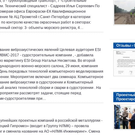
а, 5 - трубопроводный транспорт, 7 -строительные
ии. Технический специалист - Садреев Илья Сергеевич По
омерам офиса Еврокраски-ЕК Квалификационное
ение № АЦ Прометей г.Санкт-Петербург в категории
 по контролю качества окрасочных работ в секторах:
ный сектор: 3- объекты морского регистра, 4…
Отзывы ›
ание виброакустических явлений Целевая аудитория ESI
МВМС-2017 - судостроительные компании , - добавила
по маркетингу ESI Group Наталья Несветова. Во второй
ународного военно-морского салона, 29 июня, компания
День передовых технологий компьютерного моделирования
оении. Мероприятие включает два семинара: Компьютерное
ание виброакустики в судостроении и Компьютерный
й анализ технологий сборки и сварки в судостроении . На
роприятии рассмотрят задачи, стоящие перед
Проектный
ми-судостроителями при…
Проектиро
рупнейших проектных компаний в российской металлургии -
цкий Гипромез» (входит в Группу НЛМК) – провела
г и сменила название на АО «НЛМК-Инжиниринг». Смена