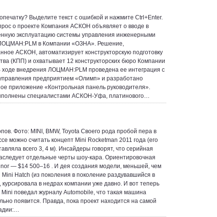
опечатку? Выделите текст с ошибкой и нажмите Ctrl+Enter.
прос о проекте Компания АСКОН объявляет о вводе в
нную эксплуатацию системы управления инженерными
ЛОЦМАН:PLM в Компании «ОЗНА». Решение,
нное АСКОН, автоматизирует конструкторскую подготовку
тва (КПП) и охватывает 12 конструкторских бюро Компании
 ходе внедрения ЛОЦМАН:PLM проведена ее интеграция с
управления предприятием «Олимп» и разработано
ое приложение «Контрольная панель руководителя».
ыполнены специалистами АСКОН-Уфа, платинового…
пов. Фото: MINI, BMW, Toyota Своего рода пробой пера в
ссе можно считать концепт Mini Rocketman 2011 года (его
авляла всего 3, 4 м). Инсайдеры говорят, что серийная
аследует отдельные черты шоу-кара. Ориентировочная
inor — $14 500–16 . И дея создания модели, меньшей, чем
Mini Hatch (из поколения в поколение раздувавшийся в
, курсировала в недрах компании уже давно. И вот теперь
в Mini поведал журналу Automobile, что такая машина
льно появится. Правда, пока проект находится на самой
адии:…