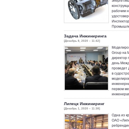
энергетик
конструкц
рабочим н
удостовер
Инспектор
Промышлен
Задача Инжиниринга
[Декабрь 8, 2020 – 11:42]
Моделиров
Group на 
директор 
день Межд
проведет 
в судостр
моделиров
инженерны
первом ме
инженера
Липецк Инжиниринг
[Декабрь 1, 2020 – 11:38]
Одна из к
ОАО «Липе
ребрендин