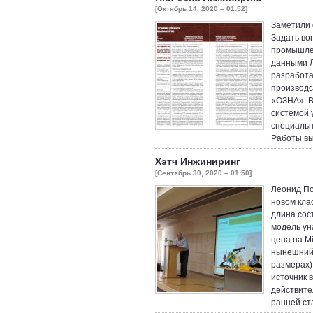
[Октябрь 14, 2020 – 01:52]
Заметили 
Задать во
промышле
данными 
разработа
производс
«ОЗНА». В
системой 
специальн
Работы в
Хэтч Инжиниринг
[Сентябрь 30, 2020 – 01:50]
Леонид По
новом кла
длина сост
модель ун
цена на M
нынешний 
размерах)
источник 
действите
ранней ст