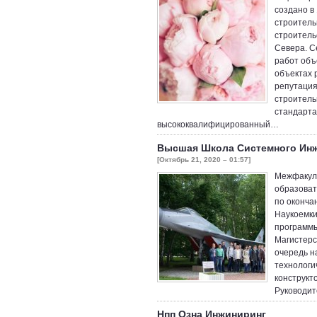
создано в
строитель
строитель
Севера. С
работ объ
объектах 
репутация
строитель
стандарта
высококвалифицированный…
Высшая Школа Системного Ин
[Октябрь 21, 2020 – 01:57]
Межфакуль
образоват
по оконча
Наукоемки
программы
Магистерс
очередь н
технологи
конструкто
Руководит
Нпп Озна Инжиниринг