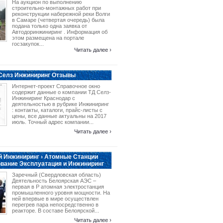
На аукцион по выполнению
строительно-монтажных работ при
реконструкции набережной реки Волги
в Самаре (четвертая очередь) была
подана только одна заявка от
Автодоринжиниринг . Информация об
этом размещена на портале
госзакупок...
Читать далее ›
 Селз Инжиниринг Отзывы
Интернет-проект Справочное окно
содержит данные о компании ТД Селз-
Инжиниринг Краснодар с
деятельностью в рубрике Инжиниринг
: контакты, каталоги, прайс-листы с
цены, все данные актуальны на 2017
июль. Точный адрес компании...
Читать далее ›
 Инжиниринг › Атомные Станции
вание Эксплуатация и Инжиниринг
Заречный (Свердловская область)
Деятельность Белоярская АЭС –
первая в Р атомная электростанция
промышленного уровня мощности. На
ней впервые в мире осуществлен
перегрев пара непосредственно в
реакторе. В составе Белоярской...
Читать далее ›