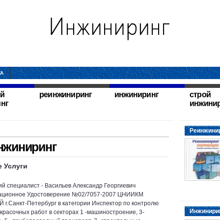
ТА
й
реинжиниринг
инжиниринг
строй
нг
инжини
Реинжинир
нжиниринг
 Услуги
ий специалист - Васильев Александр Георгиевич
ационное Удостоверение №02/7057-2007 ЦНИИКМ
г.Санкт-Петербург в категории Инспектор по контролю
Инжинирин
окрасочных работ в секторах 1 -машиностроение, 3-