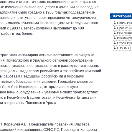
 логотипа и стратегического позиционирования отражает
е изменения бизнес-процессов в компании за последние
редприятие было создано в 1960 году как подразделение
Категории
венного института по проектированию металлургических
 занималось объектами Новолипецкого металлургического
Связь Ин
ЛМК с 1983 г.). Теперь компания выполняет до 400
Проектны
Реинжини
 работ в год, более…
Инжинири
Строй Ин
Отзывы
(
Урал Упак Инжиниринг активно поставляет на пищевые
ия Приволжского и Уральского регионов оборудование
ческое, упаковочное, упаковочные и расходные материалы.
официальным дилером российских и европейских компаний
 Мы работаем с ведущими российскими и мировыми
телями оборудования и упаковки. География клиентов
«Урал Упак Инжиниринг», которые используют
ное нами оборудование и упаковку в своих производствах
то и Республика Башкортостан, и Республика Татарстан и
ки все регионы Поволжья и Урала…
т: Кораблев А.В., Председатель правления Кластера
ехнологий и инжиниринга СЗФО РФ, Президент Концерна