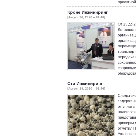
проектной
Кроне Инжиниринг
[Август 26, 2020 – 01:46]
От 25 до 2
Должностн
организац
организац
перемещен
транспорт
передача 
сохраннос
сопроводи
оборудова
Сти Инжиниринг
[Август 19, 2020 – 01:46]
Следствие
задержанн
от уплаты
налоговая
представи
проверки 
отметил П
Уголовног