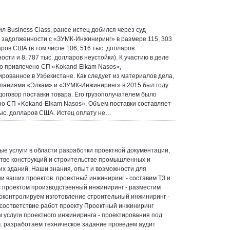
ил Business Class, ранее истец добился через суд
 задолженности с «ЗУМК-Инжиниринг» в размере 115, 303
аров США (в том числе 106, 516 тыс. долларов
сти и 8, 787 тыс. долларов неустойки). К участию в деле
о привлечено СП «Kokand-Elkam Nasos»,
ированное в Узбекистане. Как следует из материалов дела,
паниями «Элкам» и «ЗУМК-Инжиниринг» в 2015 был году
договор поставки товара. Его грузополучателем было
о СП «Kokand-Elkam Nasos». Объем поставки составляет
тыс. долларов США. Истец оплату не…
е услуги в области разработки проектной документации,
тве конструкций и строительстве промышленных и
их зданий. Наши знания, опыт и возможности для
и ваших проектов. проектный инжиниринг - составим ТЗ и
 проектом производственный инжиниринг - разместим
роконтролируем изготовление строительный инжиниринг -
соответствие работ проекту Проектный инжиниринг
 услуги проектного инжиниринга - проектирования под
. разработаем техническое задание проведем аудит