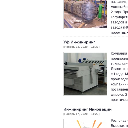
названия,
масштабны
2 года. П
Государст
заводов и
завода (Н
проектных
Уф Инжиниринг
[Ноябрь 24, 2020 – 11:33]
Компания 
предприят
технологи
Является 
с 1 года.
производи
компании 
поставлен
широка. Э
практичес
Инжиниринг Инноваций
[Ноябрь 17, 2020 – 11:23]
Респонден
Высоких т