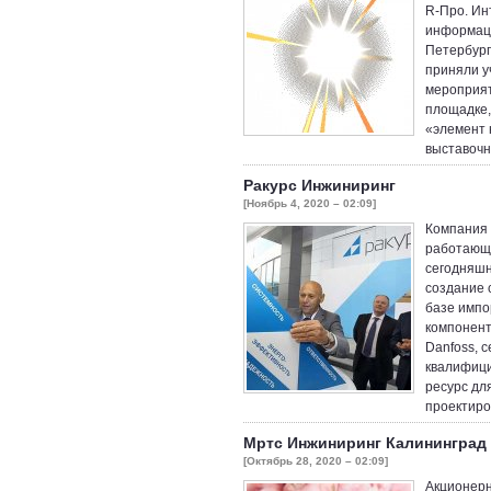
R-Про. Ин
информаци
Петербург
приняли у
мероприят
площадке,
«элемент 
выставоч
Ракурс Инжиниринг
[Ноябрь 4, 2020 – 02:09]
Компания 
работающа
сегодняшн
создание 
базе имп
компонент
Danfoss, 
квалифици
ресурс дл
проектиро
Мртс Инжиниринг Калининград
[Октябрь 28, 2020 – 02:09]
Акционе