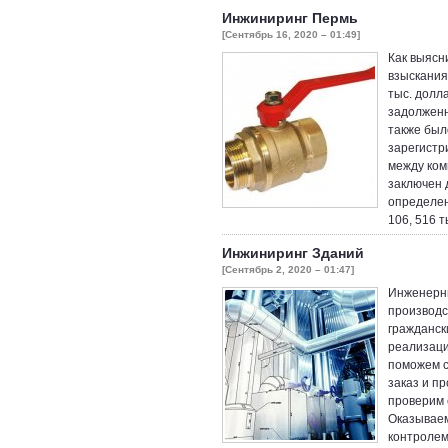
Инжиниринг Пермь
[Сентябрь 16, 2020 – 01:49]
Как выясн
взыскания
тыс. долл
задолженно
также был
зарегистр
между ком
заключен 
определен
106, 516 
Инжиниринг Зданий
[Сентябрь 2, 2020 – 01:47]
Инженерны
производс
гражданск
реализаци
поможем с
заказ и п
проверим 
Оказываем
контролем